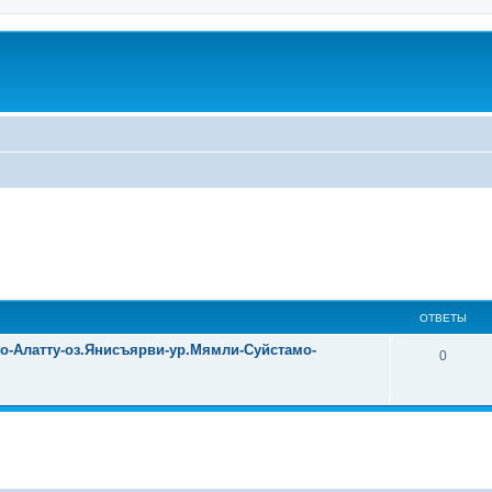
ОТВЕТЫ
уо-Алатту-оз.Янисъярви-ур.Мямли-Суйстамо-
0