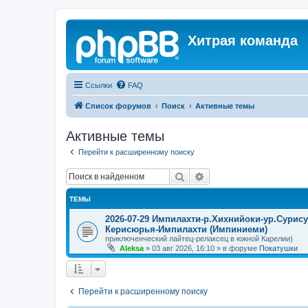
Хитрая команда
Ссылки
FAQ
Список форумов
Поиск
Активные темы
Активные темы
Перейти к расширенному поиску
Поиск
Расширенный поиск
ТЕМЫ
2026-07-29 Импилахти-р.Хихнийоки-ур.Сурис
Керисюрья-Импилахти (Импиниеми)
приключенческий лайтец-релаксец в южной Карелии)
Aleksa
»
03 авг 2026, 16:10
» в форуме
Покатушки
Перейти к расширенному поиску