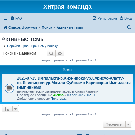
Хитрая команда
FAQ
Регистрация
Вход
П
Список форумов
Поиск
Активные темы
о
Активные темы
и
Перейти к расширенному поиску
с
Поиск
Расширенный поиск
к
Найден 1 результат • Страница
1
из
1
Темы
2026-07-29 Импилахти-р.Хихнийоки-ур.Сурисуо-Алатту-
оз.Янисъярви-ур.Мямли-Суйстамо-Керисюрья-Импилахти
(Импиниеми)
приключенческий лайтец-релаксец в южной Карелии)
Последнее сообщение
Aleksa
«
03 авг 2026, 16:10
Добавлено в форуме
Покатушки
Найден 1 результат • Страница
1
из
1
Перейти