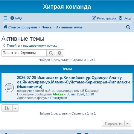
Хитрая команда
FAQ
Регистрация
Вход
П
Список форумов
Поиск
Активные темы
о
Активные темы
и
Перейти к расширенному поиску
с
Поиск
Расширенный поиск
к
Найден 1 результат • Страница
1
из
1
Темы
2026-07-29 Импилахти-р.Хихнийоки-ур.Сурисуо-Алатту-
оз.Янисъярви-ур.Мямли-Суйстамо-Керисюрья-Импилахти
(Импиниеми)
приключенческий лайтец-релаксец в южной Карелии)
Последнее сообщение
Aleksa
«
03 авг 2026, 16:10
Добавлено в форуме
Покатушки
Найден 1 результат • Страница
1
из
1
Перейти