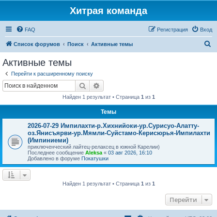
Хитрая команда
FAQ
Регистрация
Вход
П
Список форумов
Поиск
Активные темы
о
Активные темы
и
Перейти к расширенному поиску
с
Поиск
Расширенный поиск
к
Найден 1 результат • Страница
1
из
1
Темы
2026-07-29 Импилахти-р.Хихнийоки-ур.Сурисуо-Алатту-
оз.Янисъярви-ур.Мямли-Суйстамо-Керисюрья-Импилахти
(Импиниеми)
приключенческий лайтец-релаксец в южной Карелии)
Последнее сообщение
Aleksa
«
03 авг 2026, 16:10
Добавлено в форуме
Покатушки
Найден 1 результат • Страница
1
из
1
Перейти