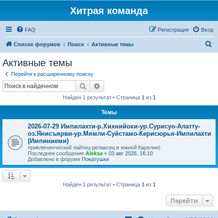
Хитрая команда
FAQ
Регистрация
Вход
П
Список форумов
Поиск
Активные темы
о
Активные темы
и
Перейти к расширенному поиску
с
Поиск
Расширенный поиск
к
Найден 1 результат • Страница
1
из
1
Темы
2026-07-29 Импилахти-р.Хихнийоки-ур.Сурисуо-Алатту-
оз.Янисъярви-ур.Мямли-Суйстамо-Керисюрья-Импилахти
(Импиниеми)
приключенческий лайтец-релаксец в южной Карелии)
Последнее сообщение
Aleksa
«
03 авг 2026, 16:10
Добавлено в форуме
Покатушки
Найден 1 результат • Страница
1
из
1
Перейти