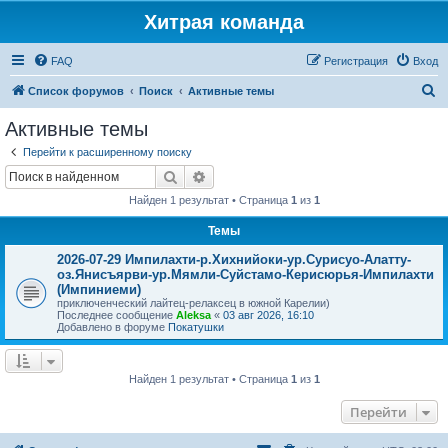
Хитрая команда
FAQ
Регистрация
Вход
П
Список форумов
Поиск
Активные темы
о
Активные темы
и
Перейти к расширенному поиску
с
Поиск
Расширенный поиск
к
Найден 1 результат • Страница
1
из
1
Темы
2026-07-29 Импилахти-р.Хихнийоки-ур.Сурисуо-Алатту-
оз.Янисъярви-ур.Мямли-Суйстамо-Керисюрья-Импилахти
(Импиниеми)
приключенческий лайтец-релаксец в южной Карелии)
Последнее сообщение
Aleksa
«
03 авг 2026, 16:10
Добавлено в форуме
Покатушки
Найден 1 результат • Страница
1
из
1
Перейти