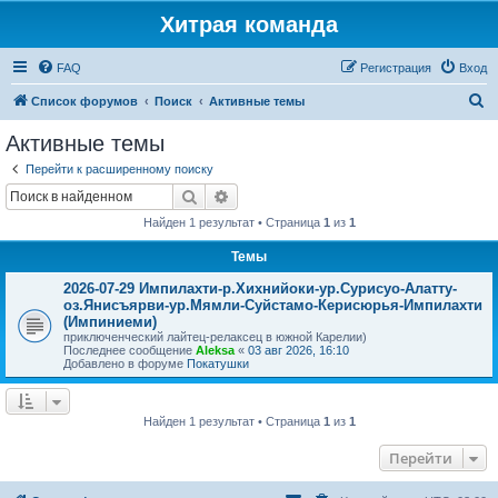
Хитрая команда
FAQ
Регистрация
Вход
П
Список форумов
Поиск
Активные темы
о
Активные темы
и
Перейти к расширенному поиску
с
Поиск
Расширенный поиск
к
Найден 1 результат • Страница
1
из
1
Темы
2026-07-29 Импилахти-р.Хихнийоки-ур.Сурисуо-Алатту-
оз.Янисъярви-ур.Мямли-Суйстамо-Керисюрья-Импилахти
(Импиниеми)
приключенческий лайтец-релаксец в южной Карелии)
Последнее сообщение
Aleksa
«
03 авг 2026, 16:10
Добавлено в форуме
Покатушки
Найден 1 результат • Страница
1
из
1
Перейти