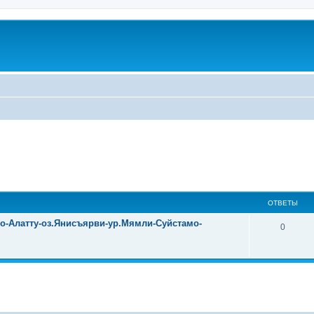
ОТВЕТЫ
уо-Алатту-оз.Янисъярви-ур.Мямли-Суйстамо-
0