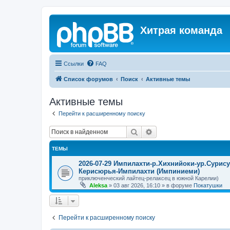
Хитрая команда
Ссылки
FAQ
Список форумов
Поиск
Активные темы
Активные темы
Перейти к расширенному поиску
Поиск
Расширенный поиск
ТЕМЫ
2026-07-29 Импилахти-р.Хихнийоки-ур.Сурис
Керисюрья-Импилахти (Импиниеми)
приключенческий лайтец-релаксец в южной Карелии)
Aleksa
»
03 авг 2026, 16:10
» в форуме
Покатушки
Перейти к расширенному поиску