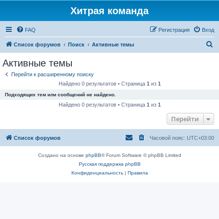
Хитрая команда
FAQ
Регистрация
Вход
П
Список форумов
Поиск
Активные темы
о
Активные темы
и
Перейти к расширенному поиску
с
Найдено 0 результатов • Страница
1
из
1
к
Подходящих тем или сообщений не найдено.
Найдено 0 результатов • Страница
1
из
1
Перейти
Список форумов
Часовой пояс:
UTC+03:00
Создано на основе
phpBB
® Forum Software © phpBB Limited
Русская поддержка phpBB
Конфиденциальность
|
Правила