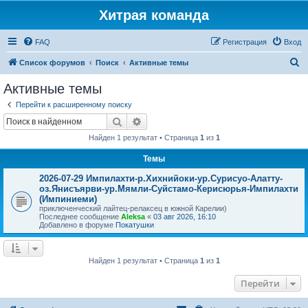
Хитрая команда
FAQ
Регистрация
Вход
П
Список форумов
Поиск
Активные темы
о
Активные темы
и
Перейти к расширенному поиску
с
Поиск
Расширенный поиск
к
Найден 1 результат • Страница
1
из
1
Темы
2026-07-29 Импилахти-р.Хихнийоки-ур.Сурисуо-Алатту-
оз.Янисъярви-ур.Мямли-Суйстамо-Керисюрья-Импилахти
(Импиниеми)
приключенческий лайтец-релаксец в южной Карелии)
Последнее сообщение
Aleksa
«
03 авг 2026, 16:10
Добавлено в форуме
Покатушки
Найден 1 результат • Страница
1
из
1
Перейти