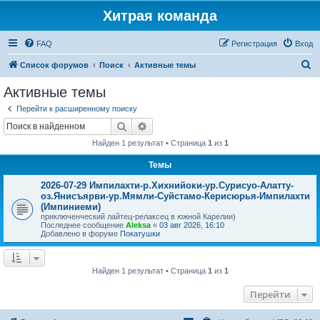
Хитрая команда
FAQ
Регистрация
Вход
П
Список форумов
Поиск
Активные темы
о
Активные темы
и
Перейти к расширенному поиску
с
Поиск
Расширенный поиск
к
Найден 1 результат • Страница
1
из
1
Темы
2026-07-29 Импилахти-р.Хихнийоки-ур.Сурисуо-Алатту-
оз.Янисъярви-ур.Мямли-Суйстамо-Керисюрья-Импилахти
(Импиниеми)
приключенческий лайтец-релаксец в южной Карелии)
Последнее сообщение
Aleksa
«
03 авг 2026, 16:10
Добавлено в форуме
Покатушки
Найден 1 результат • Страница
1
из
1
Перейти