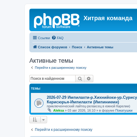
Хитрая команда
Ссылки
FAQ
Список форумов
Поиск
Активные темы
Активные темы
Перейти к расширенному поиску
Поиск
Расширенный поиск
ТЕМЫ
2026-07-29 Импилахти-р.Хихнийоки-ур.Сурис
Керисюрья-Импилахти (Импиниеми)
приключенческий лайтец-релаксец в южной Карелии)
Aleksa
»
03 авг 2026, 16:10
» в форуме
Покатушки
Перейти к расширенному поиску