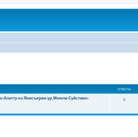
ОТВЕТЫ
уо-Алатту-оз.Янисъярви-ур.Мямли-Суйстамо-
0