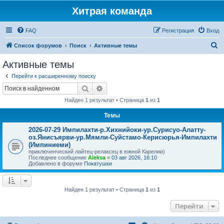
Хитрая команда
FAQ
Регистрация
Вход
П
Список форумов
Поиск
Активные темы
о
Активные темы
и
Перейти к расширенному поиску
с
Поиск
Расширенный поиск
к
Найден 1 результат • Страница
1
из
1
Темы
2026-07-29 Импилахти-р.Хихнийоки-ур.Сурисуо-Алатту-
оз.Янисъярви-ур.Мямли-Суйстамо-Керисюрья-Импилахти
(Импиниеми)
приключенческий лайтец-релаксец в южной Карелии)
Последнее сообщение
Aleksa
«
03 авг 2026, 16:10
Добавлено в форуме
Покатушки
Найден 1 результат • Страница
1
из
1
Перейти