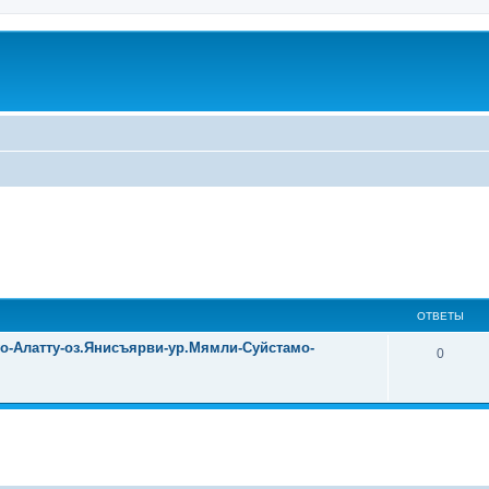
ОТВЕТЫ
уо-Алатту-оз.Янисъярви-ур.Мямли-Суйстамо-
0