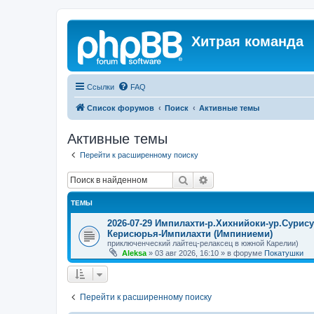
Хитрая команда
Ссылки
FAQ
Список форумов
Поиск
Активные темы
Активные темы
Перейти к расширенному поиску
Поиск
Расширенный поиск
ТЕМЫ
2026-07-29 Импилахти-р.Хихнийоки-ур.Сурис
Керисюрья-Импилахти (Импиниеми)
приключенческий лайтец-релаксец в южной Карелии)
Aleksa
»
03 авг 2026, 16:10
» в форуме
Покатушки
Перейти к расширенному поиску