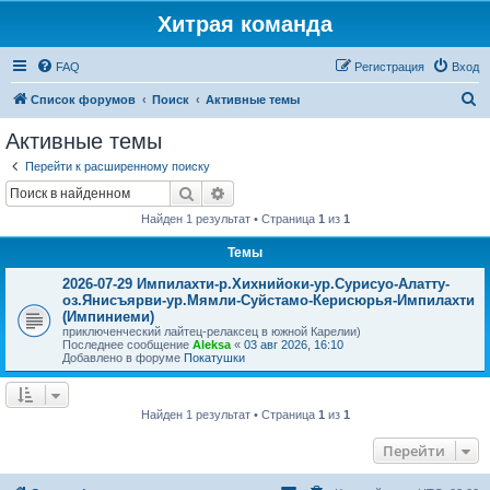
Хитрая команда
FAQ
Регистрация
Вход
П
Список форумов
Поиск
Активные темы
о
Активные темы
и
Перейти к расширенному поиску
с
Поиск
Расширенный поиск
к
Найден 1 результат • Страница
1
из
1
Темы
2026-07-29 Импилахти-р.Хихнийоки-ур.Сурисуо-Алатту-
оз.Янисъярви-ур.Мямли-Суйстамо-Керисюрья-Импилахти
(Импиниеми)
приключенческий лайтец-релаксец в южной Карелии)
Последнее сообщение
Aleksa
«
03 авг 2026, 16:10
Добавлено в форуме
Покатушки
Найден 1 результат • Страница
1
из
1
Перейти