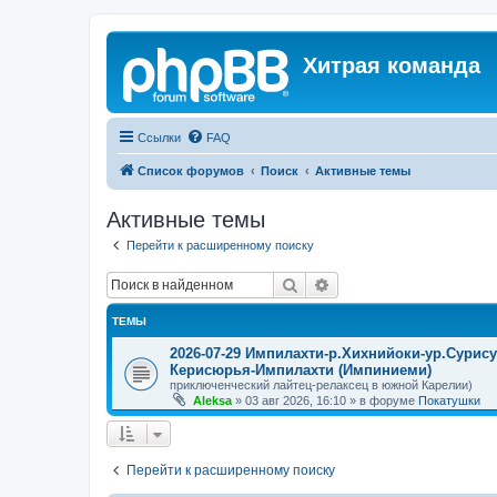
Хитрая команда
Ссылки
FAQ
Список форумов
Поиск
Активные темы
Активные темы
Перейти к расширенному поиску
Поиск
Расширенный поиск
ТЕМЫ
2026-07-29 Импилахти-р.Хихнийоки-ур.Сурис
Керисюрья-Импилахти (Импиниеми)
приключенческий лайтец-релаксец в южной Карелии)
Aleksa
»
03 авг 2026, 16:10
» в форуме
Покатушки
Перейти к расширенному поиску