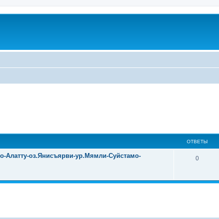
ОТВЕТЫ
уо-Алатту-оз.Янисъярви-ур.Мямли-Суйстамо-
0