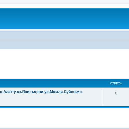
ОТВЕТЫ
уо-Алатту-оз.Янисъярви-ур.Мямли-Суйстамо-
0