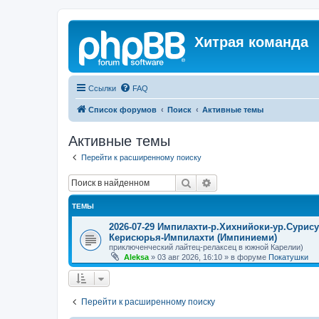
Хитрая команда
Ссылки
FAQ
Список форумов
Поиск
Активные темы
Активные темы
Перейти к расширенному поиску
Поиск
Расширенный поиск
ТЕМЫ
2026-07-29 Импилахти-р.Хихнийоки-ур.Сурис
Керисюрья-Импилахти (Импиниеми)
приключенческий лайтец-релаксец в южной Карелии)
Aleksa
»
03 авг 2026, 16:10
» в форуме
Покатушки
Перейти к расширенному поиску