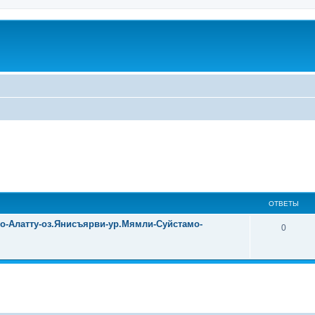
ОТВЕТЫ
уо-Алатту-оз.Янисъярви-ур.Мямли-Суйстамо-
0