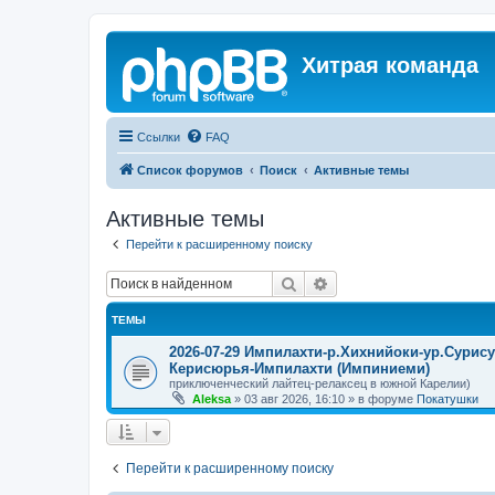
Хитрая команда
Ссылки
FAQ
Список форумов
Поиск
Активные темы
Активные темы
Перейти к расширенному поиску
Поиск
Расширенный поиск
ТЕМЫ
2026-07-29 Импилахти-р.Хихнийоки-ур.Сурис
Керисюрья-Импилахти (Импиниеми)
приключенческий лайтец-релаксец в южной Карелии)
Aleksa
»
03 авг 2026, 16:10
» в форуме
Покатушки
Перейти к расширенному поиску