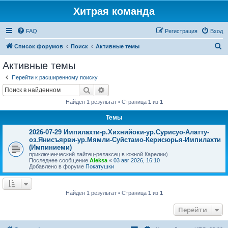
Хитрая команда
FAQ
Регистрация
Вход
П
Список форумов
Поиск
Активные темы
о
Активные темы
и
Перейти к расширенному поиску
с
Поиск
Расширенный поиск
к
Найден 1 результат • Страница
1
из
1
Темы
2026-07-29 Импилахти-р.Хихнийоки-ур.Сурисуо-Алатту-
оз.Янисъярви-ур.Мямли-Суйстамо-Керисюрья-Импилахти
(Импиниеми)
приключенческий лайтец-релаксец в южной Карелии)
Последнее сообщение
Aleksa
«
03 авг 2026, 16:10
Добавлено в форуме
Покатушки
Найден 1 результат • Страница
1
из
1
Перейти