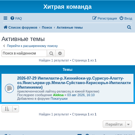
Хитрая команда
FAQ
Регистрация
Вход
П
Список форумов
Поиск
Активные темы
о
Активные темы
и
Перейти к расширенному поиску
с
Поиск
Расширенный поиск
к
Найден 1 результат • Страница
1
из
1
Темы
2026-07-29 Импилахти-р.Хихнийоки-ур.Сурисуо-Алатту-
оз.Янисъярви-ур.Мямли-Суйстамо-Керисюрья-Импилахти
(Импиниеми)
приключенческий лайтец-релаксец в южной Карелии)
Последнее сообщение
Aleksa
«
03 авг 2026, 16:10
Добавлено в форуме
Покатушки
Найден 1 результат • Страница
1
из
1
Перейти