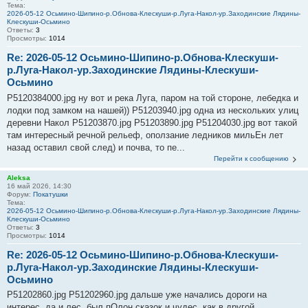
Тема:
2026-05-12 Осьмино-Шипино-р.Обнова-Клескуши-р.Луга-Накол-ур.Заходинские Лядины-
Клескуши-Осьмино
Ответы:
3
Просмотры:
1014
Re: 2026-05-12 Осьмино-Шипино-р.Обнова-Клескуши-
р.Луга-Накол-ур.Заходинские Лядины-Клескуши-
Осьмино
P5120384000.jpg ну вот и река Луга, паром на той стороне, лебедка и
лодки под замком на нашей)) P51203940.jpg одна из нескольких улиц
деревни Накол P51203870.jpg P51203890.jpg P51204030.jpg вот такой
там интересный речной рельеф, оползание ледников мильЕн лет
назад оставил свой след) и почва, то пе...
Перейти к сообщению
Aleksa
16 май 2026, 14:30
Форум:
Покатушки
Тема:
2026-05-12 Осьмино-Шипино-р.Обнова-Клескуши-р.Луга-Накол-ур.Заходинские Лядины-
Клескуши-Осьмино
Ответы:
3
Просмотры:
1014
Re: 2026-05-12 Осьмино-Шипино-р.Обнова-Клескуши-
р.Луга-Накол-ур.Заходинские Лядины-Клескуши-
Осьмино
P51202860.jpg P51202960.jpg дальше уже начались дороги на
интерес, да и лес, был пОлон сказок и чудес, как в другой