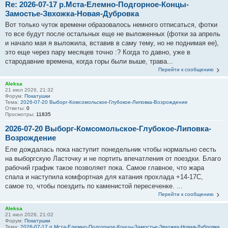
Re: 2026-07-17 р.Мста-Елемно-Подгорное-Концы-
Замостье-Звхожка-Новая-Дубровка
Вот только чуток времени образовалось немного отписаться, фотки
то все будут после остальных еще не выложенных (фотки за апрель
и начало мая я выложила, вставив в саму тему, но не поднимая ее),
это еще через пару месяцев точно :? Когда то давно, уже в
стародавние времена, когда горы были выше, трава...
Перейти к сообщению
Aleksa
21 июл 2026, 21:32
Форум:
Покатушки
Тема:
2026-07-20 Выборг-Комсомольское-Глубокое-Липовка-Возрождение
Ответы:
0
Просмотры:
11835
2026-07-20 Выборг-Комсомольское-Глубокое-Липовка-
Возрождение
Еле дождалась пока наступит понедельник чтобы нормально сесть
на выборгскую Ласточку и не портить впечатления от поездки. Благо
рабочий график такое позволяет пока. Самое главное, что жара
спала и наступила комфортная для катания прохлада +14-17С,
самое то, чтобы поездить по каменистой пересеченке. ...
Перейти к сообщению
Aleksa
21 июл 2026, 21:02
Форум:
Покатушки
Тема:
2026-07-17 р.Мста-Елемно-Подгорное-Концы-Замостье-Звхожка-Новая-Дубровка