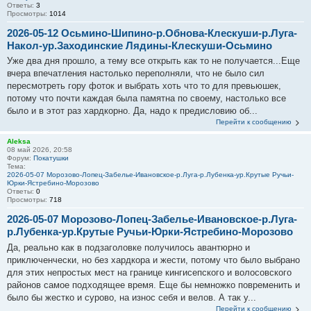
Ответы:
3
Просмотры:
1014
2026-05-12 Осьмино-Шипино-р.Обнова-Клескуши-р.Луга-
Накол-ур.Заходинские Лядины-Клескуши-Осьмино
Уже два дня прошло, а тему все открыть как то не получается...Еще
вчера впечатления настолько переполняли, что не было сил
пересмотреть гору фоток и выбрать хоть что то для превьюшек,
потому что почти каждая была памятна по своему, настолько все
было и в этот раз хардкорно. Да, надо к предисловию об...
Перейти к сообщению
Aleksa
08 май 2026, 20:58
Форум:
Покатушки
Тема:
2026-05-07 Морозово-Лопец-Забелье-Ивановское-р.Луга-р.Лубенка-ур.Крутые Ручьи-
Юрки-Ястребино-Морозово
Ответы:
0
Просмотры:
718
2026-05-07 Морозово-Лопец-Забелье-Ивановское-р.Луга-
р.Лубенка-ур.Крутые Ручьи-Юрки-Ястребино-Морозово
Да, реально как в подзаголовке получилось авантюрно и
приключенчески, но без хардкора и жести, потому что было выбрано
для этих непростых мест на границе кингисепского и волосовского
районов самое подходящее время. Еще бы немножко повременить и
было бы жестко и сурово, на износ себя и велов. А так у...
Перейти к сообщению