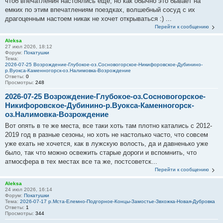
чтоб впечатления настоялись еще, но как обычно это бывает на
емких по этим впечатлениям поездках, волшебный сосуд с их
драгоценным настоем никак не хочет открываться :) ...
Перейти к сообщению
Aleksa
27 июл 2026, 18:12
Форум:
Покатушки
Тема:
2026-07-25 Возрождение-Глубокое-оз.Сосновогорское-Никифоровское-Дубинино-
р.Вуокса-Каменногорск-оз.Налимовка-Возрождение
Ответы:
0
Просмотры:
248
2026-07-25 Возрождение-Глубокое-оз.Сосновогорское-
Никифоровское-Дубинино-р.Вуокса-Каменногорск-
оз.Налимовка-Возрождение
Вот опять в те же места, все таки хоть там плотно катались с 2012-
2019 год в разные сезоны, но хоть не настолько часто, что совсем
уже ехать не хочется, как в лужскую волость, да и давненько уже
было, так что можно освежить старые дороги и вспомнить, что
атмосфера в тех местах все та же, постсоветск...
Перейти к сообщению
Aleksa
24 июл 2026, 16:14
Форум:
Покатушки
Тема:
2026-07-17 р.Мста-Елемно-Подгорное-Концы-Замостье-Звхожка-Новая-Дубровка
Ответы:
1
Просмотры:
344