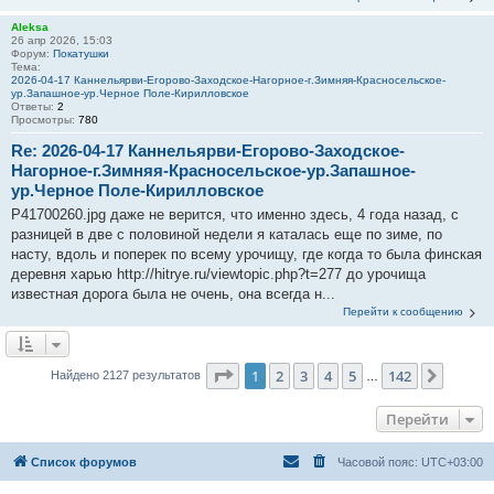
Aleksa
26 апр 2026, 15:03
Форум:
Покатушки
Тема:
2026-04-17 Каннельярви-Егорово-Заходское-Нагорное-г.Зимняя-Красносельское-
ур.Запашное-ур.Черное Поле-Кирилловское
Ответы:
2
Просмотры:
780
Re: 2026-04-17 Каннельярви-Егорово-Заходское-
Нагорное-г.Зимняя-Красносельское-ур.Запашное-
ур.Черное Поле-Кирилловское
P41700260.jpg даже не верится, что именно здесь, 4 года назад, с
разницей в две с половиной недели я каталась еще по зиме, по
насту, вдоль и поперек по всему урочищу, где когда то была финская
деревня харью http://hitrye.ru/viewtopic.php?t=277 до урочища
известная дорога была не очень, она всегда н...
Перейти к сообщению
Страница
1
из
142
1
2
3
4
5
142
След.
Найдено 2127 результатов
…
Перейти
Список форумов
Часовой пояс:
UTC+03:00