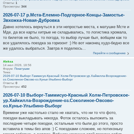
Ответы:
1
Просмотры:
344
2026-07-17 р.Мста-Елемно-Подгорное-Концы-Замостье-
Звхожка-Новая-Дубровка
Давно хотелось вернуться в эти непростые места, к матушке Мсте и
Мде, да все карты хитрые не складывались, то логистика хромала,
то билетов не было, то погода, то выбор лучше был, вобщем как то
все удалялось поездка за горизонт :) Но вот наконец худо-бедно все
же удалось выбраться. Завтра я поделюсь...
Перейти к сообщению
Aleksa
14 июл 2026, 18:56
Форум:
Покатушки
Тема:
2026-07-10 Выборг-Таммисуо-Красный Холм-Петровское-ур.Хайкилла-Возрождение-
оз.Соколиное-Овсово-оз.Кунье-Улыбино-Выборг
Ответы:
0
Просмотры:
452
2026-07-10 Выборг-Таммисуо-Красный Холм-Петровское-
ур.Хайкилла-Возрождение-оз.Соколиное-Овсово-
оз.Кунье-Улыбино-Выборг
Времени уже настолько стало не хватать, что ни то что фото,
поездки выкладывать некогда. Фоток осталось выложить за
последние четыре поездки, остальные что были до этого, просто
вставила в темы без апов :) С поездками сложнее, но потихоньку