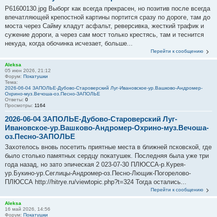
P61600130.jpg Выборг как всегда прекрасен, но позитив после всегда
впечатляющей крепостной картины портится сразу по дороге, там до
моста через Сайму кладут асфальт, реверсивка, жесткий трафик и
сужение дороги, а через сам мост только крестясь, там и теснится
некуда, когда обочинка исчезает, больше...
Перейти к сообщению
Aleksa
05 июн 2026, 21:12
Форум:
Покатушки
Тема:
2026-06-04 ЗАПОЛЬЕ-Дубово-Староверский Луг-Ивановское-ур.Вашково-Андромер-
Охрино-муз.Вечоша-оз.Песно-ЗАПОЛЬЕ
Ответы:
0
Просмотры:
1164
2026-06-04 ЗАПОЛЬЕ-Дубово-Староверский Луг-
Ивановское-ур.Вашково-Андромер-Охрино-муз.Вечоша-
оз.Песно-ЗАПОЛЬЕ
Захотелось вновь посетить приятные места в ближней псковской, где
было столько памятных сердцу покатушек. Последняя была уже три
года назад, но зато эпическая 2 023-07-30 ПЛЮССА-р.Курея-
ур.Букино-ур.Сеглицы-Андромер-оз.Песно-Лющик-Погорелово-
ПЛЮССА http://hitrye.ru/viewtopic.php?t=324 Тогда остались...
Перейти к сообщению
Aleksa
16 май 2026, 14:56
Форум:
Покатушки