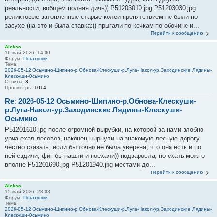
реальности, вобщем полная дичь)) P51203010.jpg P51203030.jpg
реликтовые затопленные старые колеи препятствием не были по
засухе (на это и была ставка:)) прыгали по кочкам по обочине и...
Перейти к сообщению
Aleksa
16 май 2026, 14:00
Форум:
Покатушки
Тема:
2026-05-12 Осьмино-Шипино-р.Обнова-Клескуши-р.Луга-Накол-ур.Заходинские Лядины-
Клескуши-Осьмино
Ответы:
3
Просмотры:
1014
Re: 2026-05-12 Осьмино-Шипино-р.Обнова-Клескуши-
р.Луга-Накол-ур.Заходинские Лядины-Клескуши-
Осьмино
P51201610.jpg после огромной вырубки, на которой за нами злобно
урча ехал лесовоз, наконец нырнули на знакомую лесную дорогу
честно сказать, если бы точно не была уверена, что она есть и по
ней ездили, фиг бы нашли и поехали)) подзаросла, но ехать можно
вполне P51201690.jpg P51201940.jpg местами до...
Перейти к сообщению
Aleksa
15 май 2026, 23:03
Форум:
Покатушки
Тема:
2026-05-12 Осьмино-Шипино-р.Обнова-Клескуши-р.Луга-Накол-ур.Заходинские Лядины-
Клескуши-Осьмино