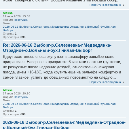
может соберусь с силами. Вобщем накануне этой поездки собир...
Перейти к сообщению
Aleksa
19 июн 2026, 15:58
Форум:
Покатушки
Тема:
2026-06-16 Выборг-р.Селезневка-г.Медведянка-Отрадное-о.Вольный-бух.Гнилая-
Выборг
Ответы:
1
Просмотры:
698
Re: 2026-06-16 Выборг-р.Селезневка-г.Медведянка-
Отрадное-о.Вольный-бух.Гнилая-Выборг
Вдруг захотелось снова окунуться в атмосферу завыборгского
приграничья. Наверное в приоритете были таки плотные грунтовки,
не разбухшие после недавних дождей, относительно нежаркая
погода, днем +16-18С, когда крутить еще на рельефе комфортно и
самое главное, успеть до обещанных повсеместно на следую...
Перейти к сообщению
Aleksa
17 июн 2026, 20:30
Форум:
Покатушки
Тема:
2026-06-16 Выборг-р.Селезневка-г.Медведянка-Отрадное-о.Вольный-бух.Гнилая-
Выборг
Ответы:
1
Просмотры:
698
2026-06-16 Выборг-р.Селезневка-г.Медведянка-Отрадное-
о.Вольный-бух.Гнилая-Выборг