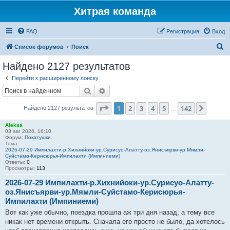
Хитрая команда
FAQ
Регистрация
Вход
П
Список форумов
Поиск
о
Найдено 2127 результатов
и
Перейти к расширенному поиску
с
Поиск
Расширенный поиск
к
Страница
1
из
142
1
2
3
4
5
142
След.
Найдено 2127 результатов
…
Aleksa
03 авг 2026, 16:10
Форум:
Покатушки
Тема:
2026-07-29 Импилахти-р.Хихнийоки-ур.Сурисуо-Алатту-оз.Янисъярви-ур.Мямли-
Суйстамо-Керисюрья-Импилахти (Импиниеми)
Ответы:
0
Просмотры:
113
2026-07-29 Импилахти-р.Хихнийоки-ур.Сурисуо-Алатту-
оз.Янисъярви-ур.Мямли-Суйстамо-Керисюрья-
Импилахти (Импиниеми)
Вот как уже обычно, поездка прошла аж три дня назад, а тему все
никак нет времени открыть. Сначала его просто не было, да хотелось