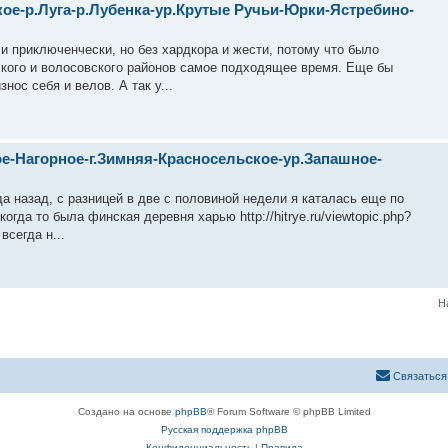
ое-р.Луга-р.Лубенка-ур.Крутые Ручьи-Юрки-Ястребино-
и приключенчески, но без хардкора и жести, потому что было
ского и волосовского районов самое подходящее время. Еще бы
нос себя и велов. А так у...
ое-Нагорное-г.Зимняя-Красносельское-ур.Запашное-
да назад, с разницей в две с половиной недели я каталась еще по
когда то была финская деревня харью http://hitrye.ru/viewtopic.php?
всегда н...
Н
Связаться
Создано на основе
phpBB
® Forum Software © phpBB Limited
Русская поддержка phpBB
Конфиденциальность
|
Правила