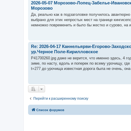
2026-05-07 Морозово-Лопец-Забелье-Ивановск
Морозово
Да, реально как в подзаголовке получилось авантюрно 
выбрано для этих непростых мест на границе кингисеп
немножко повременить и было бы жестко и сурово, на из
Re: 2026-04-17 Каннельярви-Егорово-Заходск
ур.Черное Поле-Кирилловское
P41700260.jpg даже не верится, что именно здесь, 4 го
зиме, по насту, вдоль и поперек по всему урочищу, где 
t=277 до урочища известная дорога была не очень, она 
Перейти к расширенному поиску
Список форумов