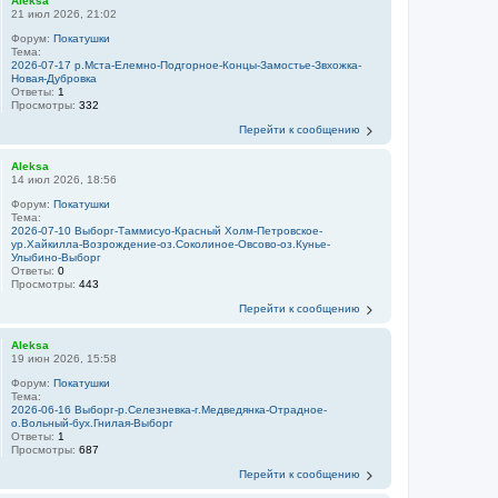
Aleksa
21 июл 2026, 21:02
Форум:
Покатушки
Тема:
2026-07-17 р.Мста-Елемно-Подгорное-Концы-Замостье-Звхожка-
Новая-Дубровка
Ответы:
1
Просмотры:
332
Перейти к сообщению
Aleksa
14 июл 2026, 18:56
Форум:
Покатушки
Тема:
2026-07-10 Выборг-Таммисуо-Красный Холм-Петровское-
ур.Хайкилла-Возрождение-оз.Соколиное-Овсово-оз.Кунье-
Улыбино-Выборг
Ответы:
0
Просмотры:
443
Перейти к сообщению
Aleksa
19 июн 2026, 15:58
Форум:
Покатушки
Тема:
2026-06-16 Выборг-р.Селезневка-г.Медведянка-Отрадное-
о.Вольный-бух.Гнилая-Выборг
Ответы:
1
Просмотры:
687
Перейти к сообщению