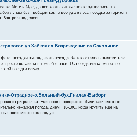
Замостье-Звхожка-Новая-Дубровка
атушке Мсте и Мде, да все карты хитрые не складывались, то
 выбор лучше был, вобщем как то все удалялось поездка за горизонт
. Завтра я поделюсь...
етровское-ур.Хайкилла-Возрождение-оз.Соколиное-
о фото, поездки выкладывать некогда. Фоток осталось выложить за
о, просто вставила в темы без апов :) С поездками сложнее, но
 этой поездки собир...
едянка-Отрадное-о.Вольный-бух.Гнилая-Выборг
ргского приграничья. Наверное в приоритете были таки плотные
ительно нежаркая погода, днем +16-18С, когда крутить еще на
нных повсеместно на следую...