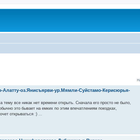
Н
уо-Алатту-оз.Янисъярви-ур.Мямли-Суйстамо-Керисюрья-
а тему все никак нет времени открыть. Сначала его просто не было,
обычно это бывает на емких по этим впечатлениям поездках,
ет открываться :) ...