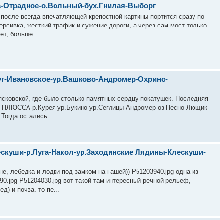
ка-Отрадное-о.Вольный-бух.Гнилая-Выборг
в после всегда впечатляющей крепостной картины портится сразу по
ерсивка, жесткий трафик и сужение дороги, а через сам мост только
ет, больше...
уг-Ивановское-ур.Вашково-Андромер-Охрино-
псковской, где было столько памятных сердцу покатушек. Последняя
-30 ПЛЮССА-р.Курея-ур.Букино-ур.Сеглицы-Андромер-оз.Песно-Лющик-
 Тогда остались...
ескуши-р.Луга-Накол-ур.Заходинские Лядины-Клескуши-
оне, лебедка и лодки под замком на нашей)) P51203940.jpg одна из
0.jpg P51204030.jpg вот такой там интересный речной рельеф,
) и почва, то пе...