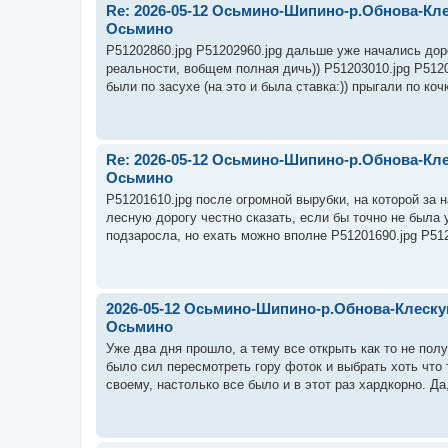
Re: 2026-05-12 Осьмино-Шипино-р.Обнова-Кл
Осьмино
P51202860.jpg P51202960.jpg дальше уже начались дорог
реальности, вобщем полная дичь)) P51203010.jpg P512
были по засухе (на это и была ставка:)) прыгали по коч
Re: 2026-05-12 Осьмино-Шипино-р.Обнова-Кл
Осьмино
P51201610.jpg после огромной вырубки, на которой за 
лесную дорогу честно сказать, если бы точно не была у
подзаросла, но ехать можно вполне P51201690.jpg P512
2026-05-12 Осьмино-Шипино-р.Обнова-Клеску
Осьмино
Уже два дня прошло, а тему все открыть как то не пол
было сил пересмотреть гору фоток и выбрать хоть что
своему, настолько все было и в этот раз хардкорно. Да