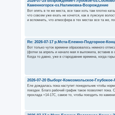
2026-07-25 Возрождение-Глубокое-оз.Соснов
Каменногорск-оз.Налимовка-Возрождение
Вот опять в те же места, все таки хоть там плотно ката
что совсем уже ехать не хочется, как в лужскую волос
и вспомнить, что атмосфера в тех местах все та же, по
Re: 2026-07-17 р.Мста-Елемно-Подгорное-Ко
Вот только чуток времени образовалось немного отпис
(фотки за апрель и начало мая я выложила, вставив в с
Когда то давно, уже в стародавние времена, когда горы
2026-07-20 Выборг-Комсомольское-Глубокое
Еле дождалась пока наступит понедельник чтобы норма
поездки. Благо рабочий график такое позволяет пока. 
прохлада +14-17С, самое то, чтобы поездить по каменис