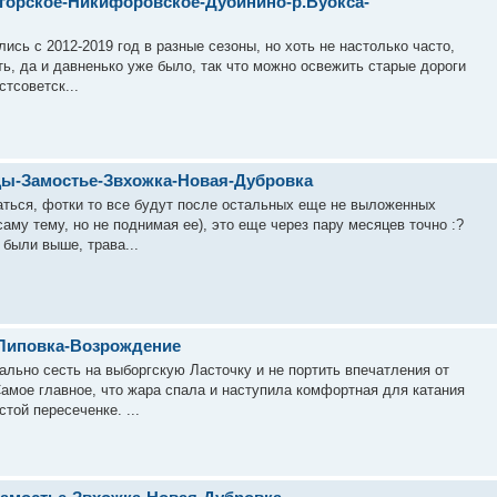
огорское-Никифоровское-Дубинино-р.Вуокса-
лись с 2012-2019 год в разные сезоны, но хоть не настолько часто,
ть, да и давненько уже было, так что можно освежить старые дороги
стсоветск...
нцы-Замостье-Звхожка-Новая-Дубровка
аться, фотки то все будут после остальных еще не выложенных
аму тему, но не поднимая ее), это еще через пару месяцев точно :?
 были выше, трава...
-Липовка-Возрождение
льно сесть на выборгскую Ласточку и не портить впечатления от
Самое главное, что жара спала и наступила комфортная для катания
той пересеченке. ...