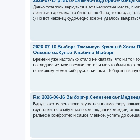
2026-07-17 р.Мста-Елемно-Подгорное-Концы-
Давно хотелось вернуться в эти непростые места, к м
логистика хромала, то билетов не было, то погода, то
:) Но вот наконец худо-бедно все же удалось выбраться
2026-07-10 Выборг-Таммисуо-Красный Холм-П
Овсово-оз.Кунье-Улыбино-Выборг
Времени уже настолько стало не хватать, что ни то чт
последние четыре поездки, остальные что были до этог
потихоньку может соберусь с силами. Вобщем накануне
Re: 2026-06-16 Выборг-р.Селезневка-г.Медв
Вдруг захотелось снова окунуться в атмосферу завыбо
грунтовки, не разбухшие после недавних дождей, относ
рельефе комфортно и самое главное, успеть до обеща