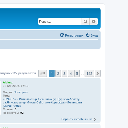
Поиск
Расширенный по
Регистрация
Вход
Страница
1
из
142
1
2
3
4
5
142
След.
айдено 2127 результатов
…
Aleksa
03 авг 2026, 16:10
Форум:
Покатушки
Тема:
2026-07-29 Импилахти-р.Хихнийоки-ур.Сурисуо-Алатту-
оз.Янисъярви-ур.Мямли-Суйстамо-Керисюрья-Импилахти
(Импиниеми)
Ответы:
0
Просмотры:
92
Перейти к сообщению