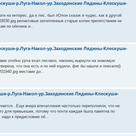
ескуши-р.Луга-Накол-ур.Заходинские Лядины-Клескуши-
и на интерес, да и лес, был пОлон сказок и чудес, как в другой
03030.jpg реликтовые затопленные старые колеи препятствием не
кам по обочине и...
ескуши-р.Луга-Накол-ур.Заходинские Лядины-Клескуши-
нами злобно урча ехал лесовоз, наконец нырнули на знакомую
верена, что она есть и по ней ездили, фиг бы нашли и поехали))
01940.jpg местами до...
ши-р.Луга-Накол-ур.Заходинские Лядины-Клескуши-
учается...Еще вчера впечатления настолько переполняли, что не
 то для превьюшек, потому что почти каждая была памятна по
, надо к предисловию об...