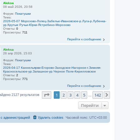
Aleksa
08 май 2026, 20:58
Форум:
Покатушки
Тема:
2026-05-07 Морозово-Лопец-Забелье-Ивановское-р.Луга-р.Лубенка-
ур.Крутые Ручьи-Юрки-Ястребино-Морозово
Ответы:
0
Просмотры:
711
Перейти к сообщению
Aleksa
26 апр 2026, 15:03
Форум:
Покатушки
Тема:
2026-04-17 Каннельярви-Егорово-Заходское-Нагорное-г.Зимняя-
Красносельское-ур.Запашное-ур.Черное Поле-Кирилловское
Ответы:
2
Просмотры:
771
Перейти к сообщению
Страница
1
из
142
1
2
3
4
5
142
След.
айдено 2127 результатов
…
Перейти
 с администрацией
Удалить cookies
Часовой пояс:
UTC+03:00