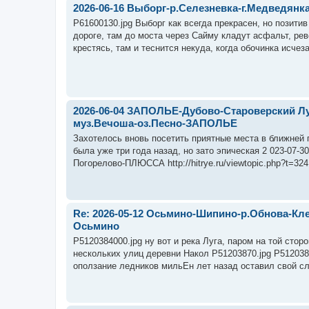
2026-06-16 Выборг-р.Селезневка-г.Медведян
P61600130.jpg Выборг как всегда прекрасен, но позити
дороге, там до моста через Сайму кладут асфальт, рев
крестясь, там и теснится некуда, когда обочинка исчеза
2026-06-04 ЗАПОЛЬЕ-Дубово-Староверский Л
муз.Вечоша-оз.Песно-ЗАПОЛЬЕ
Захотелось вновь посетить приятные места в ближней 
была уже три года назад, но зато эпическая 2 023-07
Погорелово-ПЛЮССА http://hitrye.ru/viewtopic.php?t=324
Re: 2026-05-12 Осьмино-Шипино-р.Обнова-Кл
Осьмино
P5120384000.jpg ну вот и река Луга, паром на той стор
нескольких улиц деревни Накол P51203870.jpg P5120389
оползание ледников мильЕн лет назад оставил свой след