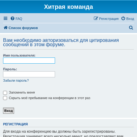
Хитрая команда
FAQ
Регистрация
Вход
П
Список форумов
о
Вам необходимо авторизоваться для цитирования
и
сообщений в этом форуме.
с
Имя пользователя:
к
Пароль:
Забыли пароль?
Запомнить меня
Скрыть моё пребывание на конференции в этот раз
РЕГИСТРАЦИЯ
Для входа на конференцию вы должны быть зарегистрированы.
Регистрация занимает всего несколько минут, но предоставляет вам