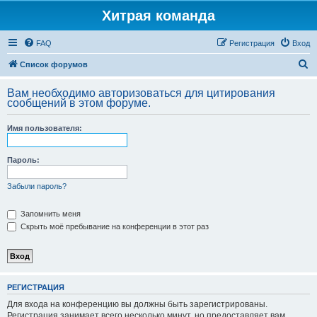
Хитрая команда
FAQ
Регистрация
Вход
П
Список форумов
о
Вам необходимо авторизоваться для цитирования
и
сообщений в этом форуме.
с
Имя пользователя:
к
Пароль:
Забыли пароль?
Запомнить меня
Скрыть моё пребывание на конференции в этот раз
РЕГИСТРАЦИЯ
Для входа на конференцию вы должны быть зарегистрированы.
Регистрация занимает всего несколько минут, но предоставляет вам