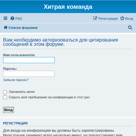
Хитрая команда
FAQ
Регистрация
Вход
П
Список форумов
о
Вам необходимо авторизоваться для цитирования
и
сообщений в этом форуме.
с
Имя пользователя:
к
Пароль:
Забыли пароль?
Запомнить меня
Скрыть моё пребывание на конференции в этот раз
РЕГИСТРАЦИЯ
Для входа на конференцию вы должны быть зарегистрированы.
Регистрация занимает всего несколько минут, но предоставляет вам