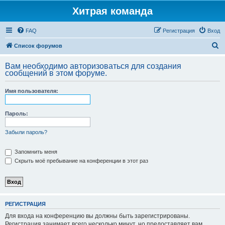
Хитрая команда
FAQ
Регистрация
Вход
П
Список форумов
о
Вам необходимо авторизоваться для создания
и
сообщений в этом форуме.
с
Имя пользователя:
к
Пароль:
Забыли пароль?
Запомнить меня
Скрыть моё пребывание на конференции в этот раз
РЕГИСТРАЦИЯ
Для входа на конференцию вы должны быть зарегистрированы.
Регистрация занимает всего несколько минут, но предоставляет вам