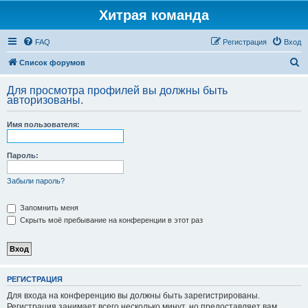
Хитрая команда
FAQ
Регистрация
Вход
П
Список форумов
о
Для просмотра профилей вы должны быть
и
авторизованы.
с
Имя пользователя:
к
Пароль:
Забыли пароль?
Запомнить меня
Скрыть моё пребывание на конференции в этот раз
РЕГИСТРАЦИЯ
Для входа на конференцию вы должны быть зарегистрированы.
Регистрация занимает всего несколько минут, но предоставляет вам