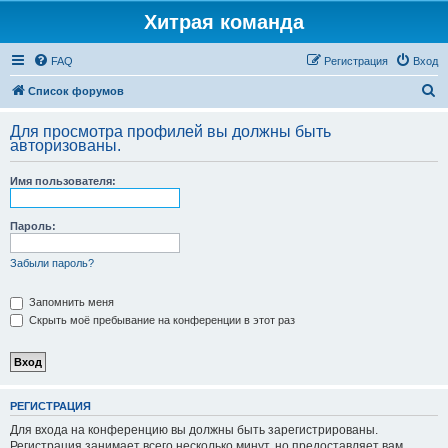
Хитрая команда
FAQ
Регистрация
Вход
П
Список форумов
о
Для просмотра профилей вы должны быть
и
авторизованы.
с
Имя пользователя:
к
Пароль:
Забыли пароль?
Запомнить меня
Скрыть моё пребывание на конференции в этот раз
РЕГИСТРАЦИЯ
Для входа на конференцию вы должны быть зарегистрированы.
Регистрация занимает всего несколько минут, но предоставляет вам