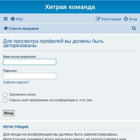
Хитрая команда
FAQ
Регистрация
Вход
П
Список форумов
о
Для просмотра профилей вы должны быть
и
авторизованы.
с
Имя пользователя:
к
Пароль:
Забыли пароль?
Запомнить меня
Скрыть моё пребывание на конференции в этот раз
РЕГИСТРАЦИЯ
Для входа на конференцию вы должны быть зарегистрированы.
Регистрация занимает всего несколько минут, но предоставляет вам