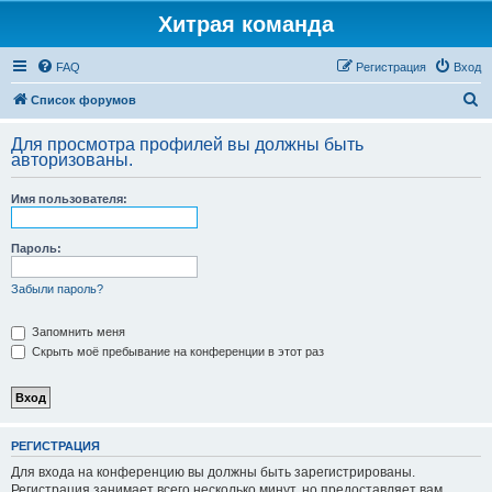
Хитрая команда
FAQ
Регистрация
Вход
П
Список форумов
о
Для просмотра профилей вы должны быть
и
авторизованы.
с
Имя пользователя:
к
Пароль:
Забыли пароль?
Запомнить меня
Скрыть моё пребывание на конференции в этот раз
РЕГИСТРАЦИЯ
Для входа на конференцию вы должны быть зарегистрированы.
Регистрация занимает всего несколько минут, но предоставляет вам