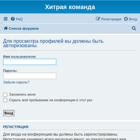
Хитрая команда
FAQ
Регистрация
Вход
П
Список форумов
о
Для просмотра профилей вы должны быть
и
авторизованы.
с
Имя пользователя:
к
Пароль:
Забыли пароль?
Запомнить меня
Скрыть моё пребывание на конференции в этот раз
РЕГИСТРАЦИЯ
Для входа на конференцию вы должны быть зарегистрированы.
Регистрация занимает всего несколько минут, но предоставляет вам