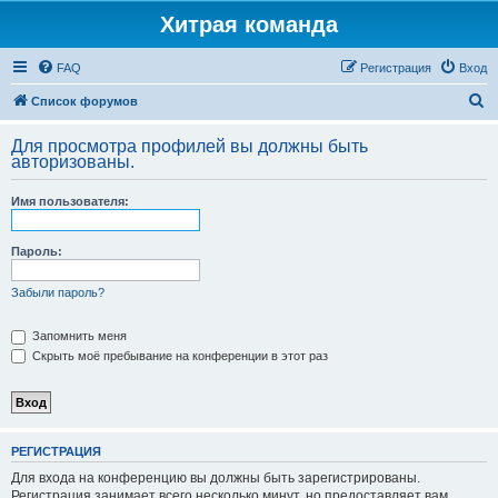
Хитрая команда
FAQ
Регистрация
Вход
П
Список форумов
о
Для просмотра профилей вы должны быть
и
авторизованы.
с
Имя пользователя:
к
Пароль:
Забыли пароль?
Запомнить меня
Скрыть моё пребывание на конференции в этот раз
РЕГИСТРАЦИЯ
Для входа на конференцию вы должны быть зарегистрированы.
Регистрация занимает всего несколько минут, но предоставляет вам