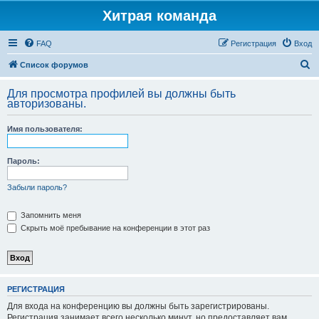
Хитрая команда
FAQ
Регистрация
Вход
П
Список форумов
о
Для просмотра профилей вы должны быть
и
авторизованы.
с
Имя пользователя:
к
Пароль:
Забыли пароль?
Запомнить меня
Скрыть моё пребывание на конференции в этот раз
РЕГИСТРАЦИЯ
Для входа на конференцию вы должны быть зарегистрированы.
Регистрация занимает всего несколько минут, но предоставляет вам