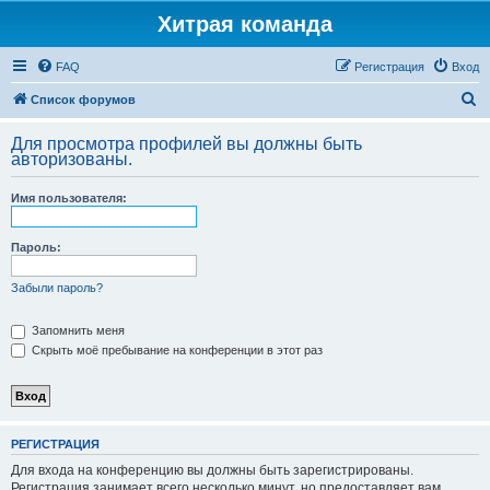
Хитрая команда
FAQ
Регистрация
Вход
П
Список форумов
о
Для просмотра профилей вы должны быть
и
авторизованы.
с
Имя пользователя:
к
Пароль:
Забыли пароль?
Запомнить меня
Скрыть моё пребывание на конференции в этот раз
РЕГИСТРАЦИЯ
Для входа на конференцию вы должны быть зарегистрированы.
Регистрация занимает всего несколько минут, но предоставляет вам