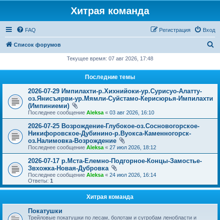
Хитрая команда
FAQ
Регистрация
Вход
П
Список форумов
о
Текущее время: 07 авг 2026, 17:48
и
Последние темы
с
2026-07-29 Импилахти-р.Хихнийоки-ур.Сурисуо-Алатту-
к
оз.Янисъярви-ур.Мямли-Суйстамо-Керисюрья-Импилахти
(Импиниеми)
Последнее сообщение
Aleksa
«
03 авг 2026, 16:10
2026-07-25 Возрождение-Глубокое-оз.Сосновогорское-
Никифоровское-Дубинино-р.Вуокса-Каменногорск-
оз.Налимовка-Возрождение
Последнее сообщение
Aleksa
«
27 июл 2026, 18:12
2026-07-17 р.Мста-Елемно-Подгорное-Концы-Замостье-
Звхожка-Новая-Дубровка
Последнее сообщение
Aleksa
«
24 июл 2026, 16:14
Ответы:
1
Хитрая команда
Покатушки
Трейловые покатушки по лесам, болотам и сугробам ленобласти и