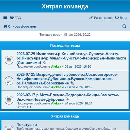
Хитрая команда
FAQ
Регистрация
Вход
П
Список форумов
о
Текущее время: 08 авг 2026, 10:22
и
Последние темы
с
2026-07-29 Импилахти-р.Хихнийоки-ур.Сурисуо-Алатту-
к
оз.Янисъярви-ур.Мямли-Суйстамо-Керисюрья-Импилахти
(Импиниеми)
Последнее сообщение
Aleksa
«
03 авг 2026, 16:10
2026-07-25 Возрождение-Глубокое-оз.Сосновогорское-
Никифоровское-Дубинино-р.Вуокса-Каменногорск-
оз.Налимовка-Возрождение
Последнее сообщение
Aleksa
«
27 июл 2026, 18:12
2026-07-17 р.Мста-Елемно-Подгорное-Концы-Замостье-
Звхожка-Новая-Дубровка
Последнее сообщение
Aleksa
«
24 июл 2026, 16:14
Ответы:
1
Хитрая команда
Покатушки
Трейловые покатушки по лесам, болотам и сугробам ленобласти и