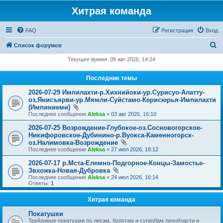
Хитрая команда
FAQ
Регистрация
Вход
П
Список форумов
о
Текущее время: 09 авг 2026, 14:24
и
Последние темы
с
2026-07-29 Импилахти-р.Хихнийоки-ур.Сурисуо-Алатту-
к
оз.Янисъярви-ур.Мямли-Суйстамо-Керисюрья-Импилахти
(Импиниеми)
Последнее сообщение
Aleksa
«
03 авг 2026, 16:10
2026-07-25 Возрождение-Глубокое-оз.Сосновогорское-
Никифоровское-Дубинино-р.Вуокса-Каменногорск-
оз.Налимовка-Возрождение
Последнее сообщение
Aleksa
«
27 июл 2026, 18:12
2026-07-17 р.Мста-Елемно-Подгорное-Концы-Замостье-
Звхожка-Новая-Дубровка
Последнее сообщение
Aleksa
«
24 июл 2026, 16:14
Ответы:
1
Хитрая команда
Покатушки
Трейловые покатушки по лесам, болотам и сугробам ленобласти и