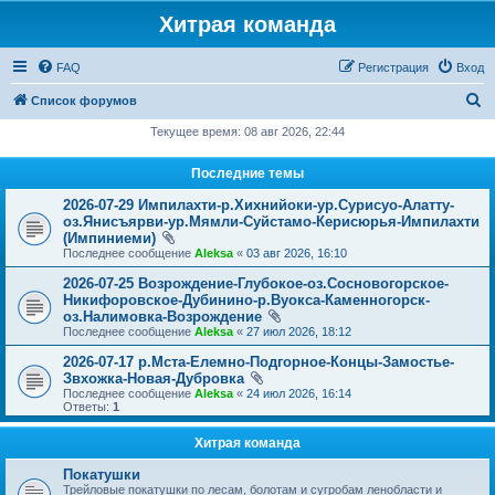
Хитрая команда
FAQ
Регистрация
Вход
П
Список форумов
о
Текущее время: 08 авг 2026, 22:44
и
Последние темы
с
2026-07-29 Импилахти-р.Хихнийоки-ур.Сурисуо-Алатту-
к
оз.Янисъярви-ур.Мямли-Суйстамо-Керисюрья-Импилахти
(Импиниеми)
Последнее сообщение
Aleksa
«
03 авг 2026, 16:10
2026-07-25 Возрождение-Глубокое-оз.Сосновогорское-
Никифоровское-Дубинино-р.Вуокса-Каменногорск-
оз.Налимовка-Возрождение
Последнее сообщение
Aleksa
«
27 июл 2026, 18:12
2026-07-17 р.Мста-Елемно-Подгорное-Концы-Замостье-
Звхожка-Новая-Дубровка
Последнее сообщение
Aleksa
«
24 июл 2026, 16:14
Ответы:
1
Хитрая команда
Покатушки
Трейловые покатушки по лесам, болотам и сугробам ленобласти и