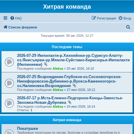
Хитрая команда
FAQ
Регистрация
Вход
П
Список форумов
о
Текущее время: 08 авг 2026, 12:27
и
Последние темы
с
2026-07-29 Импилахти-р.Хихнийоки-ур.Сурисуо-Алатту-
к
оз.Янисъярви-ур.Мямли-Суйстамо-Керисюрья-Импилахти
(Импиниеми)
Последнее сообщение
Aleksa
«
03 авг 2026, 16:10
2026-07-25 Возрождение-Глубокое-оз.Сосновогорское-
Никифоровское-Дубинино-р.Вуокса-Каменногорск-
оз.Налимовка-Возрождение
Последнее сообщение
Aleksa
«
27 июл 2026, 18:12
2026-07-17 р.Мста-Елемно-Подгорное-Концы-Замостье-
Звхожка-Новая-Дубровка
Последнее сообщение
Aleksa
«
24 июл 2026, 16:14
Ответы:
1
Хитрая команда
Покатушки
Трейловые покатушки по лесам, болотам и сугробам ленобласти и