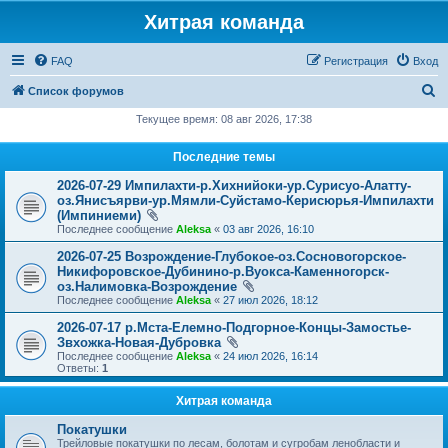
Хитрая команда
FAQ
Регистрация
Вход
П
Список форумов
о
Текущее время: 08 авг 2026, 17:38
и
Последние темы
с
2026-07-29 Импилахти-р.Хихнийоки-ур.Сурисуо-Алатту-
к
оз.Янисъярви-ур.Мямли-Суйстамо-Керисюрья-Импилахти
(Импиниеми)
Последнее сообщение
Aleksa
«
03 авг 2026, 16:10
2026-07-25 Возрождение-Глубокое-оз.Сосновогорское-
Никифоровское-Дубинино-р.Вуокса-Каменногорск-
оз.Налимовка-Возрождение
Последнее сообщение
Aleksa
«
27 июл 2026, 18:12
2026-07-17 р.Мста-Елемно-Подгорное-Концы-Замостье-
Звхожка-Новая-Дубровка
Последнее сообщение
Aleksa
«
24 июл 2026, 16:14
Ответы:
1
Хитрая команда
Покатушки
Трейловые покатушки по лесам, болотам и сугробам ленобласти и