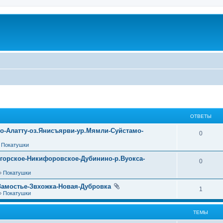
ОТВЕТЫ
уо-Алатту-оз.Янисъярви-ур.Мямли-Суйстамо-
0
»
Покатушки
огорское-Никифоровское-Дубинино-р.Вуокса-
0
»
Покатушки
Замостье-Звхожка-Новая-Дубровка
1
»
Покатушки
ТЕМЫ