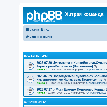
Хитрая команда
Ссылки
FAQ
Список форумов
ПОСЛЕДНИЕ ТЕМЫ
2026-07-29 Импилахти-р.Хихнийоки-ур.Сурис
Керисюрья-Импилахти (Импиниеми)
Aleksa
» 03 авг 2026, 16:10 » в форуме
Хитрая команда
2026-07-25 Возрождение-Глубокое-оз.Соснов
Каменногорск-оз.Налимовка-Возрождение
Aleksa
» 27 июл 2026, 18:12 » в форуме
Хитрая команда
2026-07-17 р.Мста-Елемно-Подгорное-Концы-
Aleksa
» 21 июл 2026, 21:02 » в форуме
Хитрая команда
ХИТРАЯ КОМАНДА