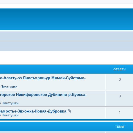
ОТВЕТЫ
уо-Алатту-оз.Янисъярви-ур.Мямли-Суйстамо-
0
»
Покатушки
огорское-Никифоровское-Дубинино-р.Вуокса-
0
»
Покатушки
Замостье-Звхожка-Новая-Дубровка
1
»
Покатушки
ТЕМЫ