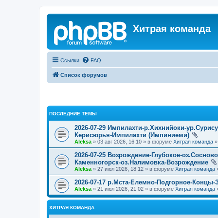
Хитрая команда
Ссылки
FAQ
Список форумов
ПОСЛЕДНИЕ ТЕМЫ
2026-07-29 Импилахти-р.Хихнийоки-ур.Сурис
Керисюрья-Импилахти (Импиниеми)
Aleksa
» 03 авг 2026, 16:10 » в форуме
Хитрая команда
2026-07-25 Возрождение-Глубокое-оз.Соснов
Каменногорск-оз.Налимовка-Возрождение
Aleksa
» 27 июл 2026, 18:12 » в форуме
Хитрая команда
2026-07-17 р.Мста-Елемно-Подгорное-Концы-
Aleksa
» 21 июл 2026, 21:02 » в форуме
Хитрая команда
ХИТРАЯ КОМАНДА