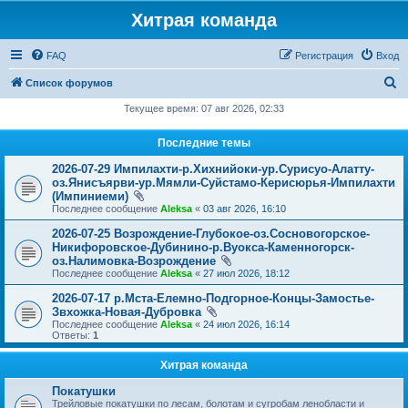
Хитрая команда
FAQ
Регистрация
Вход
П
Список форумов
о
Текущее время: 07 авг 2026, 02:33
и
Последние темы
с
2026-07-29 Импилахти-р.Хихнийоки-ур.Сурисуо-Алатту-
к
оз.Янисъярви-ур.Мямли-Суйстамо-Керисюрья-Импилахти
(Импиниеми)
Последнее сообщение
Aleksa
«
03 авг 2026, 16:10
2026-07-25 Возрождение-Глубокое-оз.Сосновогорское-
Никифоровское-Дубинино-р.Вуокса-Каменногорск-
оз.Налимовка-Возрождение
Последнее сообщение
Aleksa
«
27 июл 2026, 18:12
2026-07-17 р.Мста-Елемно-Подгорное-Концы-Замостье-
Звхожка-Новая-Дубровка
Последнее сообщение
Aleksa
«
24 июл 2026, 16:14
Ответы:
1
Хитрая команда
Покатушки
Трейловые покатушки по лесам, болотам и сугробам ленобласти и