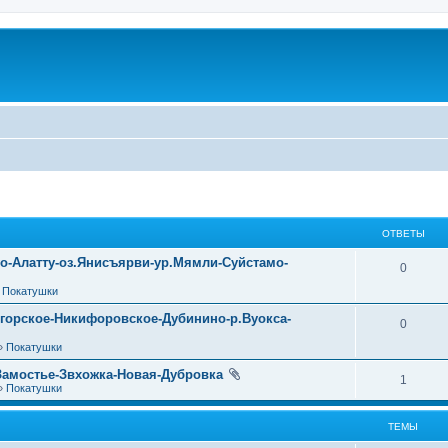
ОТВЕТЫ
уо-Алатту-оз.Янисъярви-ур.Мямли-Суйстамо-
0
»
Покатушки
огорское-Никифоровское-Дубинино-р.Вуокса-
0
»
Покатушки
Замостье-Звхожка-Новая-Дубровка
1
»
Покатушки
ТЕМЫ