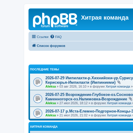
Хитрая команда
Ссылки
FAQ
Список форумов
ПОСЛЕДНИЕ ТЕМЫ
2026-07-29 Импилахти-р.Хихнийоки-ур.Сурис
Керисюрья-Импилахти (Импиниеми)
Aleksa
» 03 авг 2026, 16:10 » в форуме
Хитрая команда
2026-07-25 Возрождение-Глубокое-оз.Соснов
Каменногорск-оз.Налимовка-Возрождение
Aleksa
» 27 июл 2026, 18:12 » в форуме
Хитрая команда
2026-07-17 р.Мста-Елемно-Подгорное-Концы-
Aleksa
» 21 июл 2026, 21:02 » в форуме
Хитрая команда
ХИТРАЯ КОМАНДА