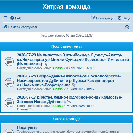
Хитрая команда
FAQ
Регистрация
Вход
П
Список форумов
о
Текущее время: 06 авг 2026, 11:37
и
Последние темы
с
2026-07-29 Импилахти-р.Хихнийоки-ур.Сурисуо-Алатту-
к
оз.Янисъярви-ур.Мямли-Суйстамо-Керисюрья-Импилахти
(Импиниеми)
Последнее сообщение
Aleksa
«
03 авг 2026, 16:10
2026-07-25 Возрождение-Глубокое-оз.Сосновогорское-
Никифоровское-Дубинино-р.Вуокса-Каменногорск-
оз.Налимовка-Возрождение
Последнее сообщение
Aleksa
«
27 июл 2026, 18:12
2026-07-17 р.Мста-Елемно-Подгорное-Концы-Замостье-
Звхожка-Новая-Дубровка
Последнее сообщение
Aleksa
«
24 июл 2026, 16:14
Ответы:
1
Хитрая команда
Покатушки
Трейловые покатушки по лесам, болотам и сугробам ленобласти и