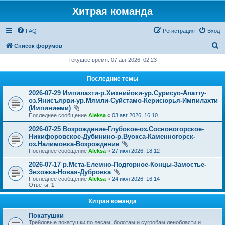
Хитрая команда
FAQ
Регистрация
Вход
П
Список форумов
о
Текущее время: 07 авг 2026, 02:23
и
Последние темы
с
2026-07-29 Импилахти-р.Хихнийоки-ур.Сурисуо-Алатту-
к
оз.Янисъярви-ур.Мямли-Суйстамо-Керисюрья-Импилахти
(Импиниеми)
Последнее сообщение
Aleksa
«
03 авг 2026, 16:10
2026-07-25 Возрождение-Глубокое-оз.Сосновогорское-
Никифоровское-Дубинино-р.Вуокса-Каменногорск-
оз.Налимовка-Возрождение
Последнее сообщение
Aleksa
«
27 июл 2026, 18:12
2026-07-17 р.Мста-Елемно-Подгорное-Концы-Замостье-
Звхожка-Новая-Дубровка
Последнее сообщение
Aleksa
«
24 июл 2026, 16:14
Ответы:
1
Хитрая команда
Покатушки
Трейловые покатушки по лесам, болотам и сугробам ленобласти и