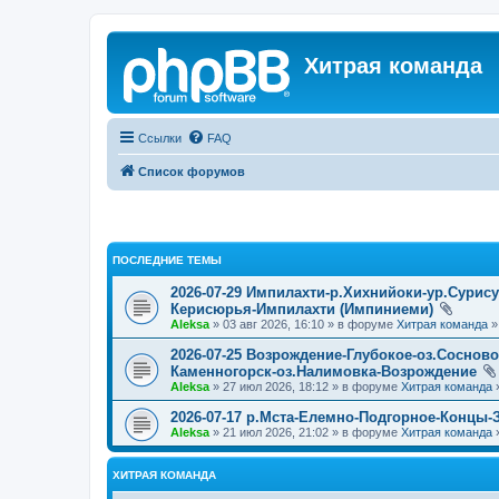
Хитрая команда
Ссылки
FAQ
Список форумов
ПОСЛЕДНИЕ ТЕМЫ
2026-07-29 Импилахти-р.Хихнийоки-ур.Сурис
Керисюрья-Импилахти (Импиниеми)
Aleksa
» 03 авг 2026, 16:10 » в форуме
Хитрая команда
2026-07-25 Возрождение-Глубокое-оз.Соснов
Каменногорск-оз.Налимовка-Возрождение
Aleksa
» 27 июл 2026, 18:12 » в форуме
Хитрая команда
2026-07-17 р.Мста-Елемно-Подгорное-Концы-
Aleksa
» 21 июл 2026, 21:02 » в форуме
Хитрая команда
ХИТРАЯ КОМАНДА