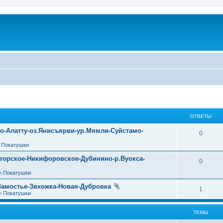
ОТВЕТЫ
уо-Алатту-оз.Янисъярви-ур.Мямли-Суйстамо-
0
»
Покатушки
огорское-Никифоровское-Дубинино-р.Вуокса-
0
»
Покатушки
Замостье-Звхожка-Новая-Дубровка
1
»
Покатушки
ТЕМЫ