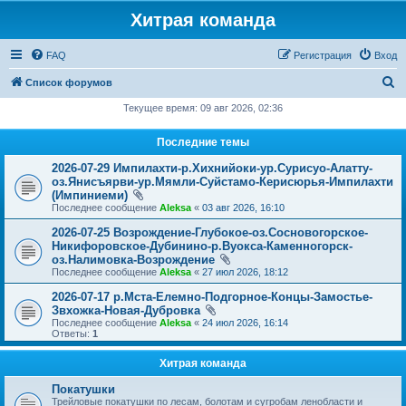
Хитрая команда
FAQ
Регистрация
Вход
П
Список форумов
о
Текущее время: 09 авг 2026, 02:36
и
Последние темы
с
2026-07-29 Импилахти-р.Хихнийоки-ур.Сурисуо-Алатту-
к
оз.Янисъярви-ур.Мямли-Суйстамо-Керисюрья-Импилахти
(Импиниеми)
Последнее сообщение
Aleksa
«
03 авг 2026, 16:10
2026-07-25 Возрождение-Глубокое-оз.Сосновогорское-
Никифоровское-Дубинино-р.Вуокса-Каменногорск-
оз.Налимовка-Возрождение
Последнее сообщение
Aleksa
«
27 июл 2026, 18:12
2026-07-17 р.Мста-Елемно-Подгорное-Концы-Замостье-
Звхожка-Новая-Дубровка
Последнее сообщение
Aleksa
«
24 июл 2026, 16:14
Ответы:
1
Хитрая команда
Покатушки
Трейловые покатушки по лесам, болотам и сугробам ленобласти и