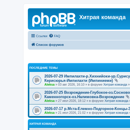
Хитрая команда
Ссылки
FAQ
Список форумов
ПОСЛЕДНИЕ ТЕМЫ
2026-07-29 Импилахти-р.Хихнийоки-ур.Сурис
Керисюрья-Импилахти (Импиниеми)
Aleksa
» 03 авг 2026, 16:10 » в форуме
Хитрая команда
2026-07-25 Возрождение-Глубокое-оз.Соснов
Каменногорск-оз.Налимовка-Возрождение
Aleksa
» 27 июл 2026, 18:12 » в форуме
Хитрая команда
2026-07-17 р.Мста-Елемно-Подгорное-Концы-
Aleksa
» 21 июл 2026, 21:02 » в форуме
Хитрая команда
ХИТРАЯ КОМАНДА