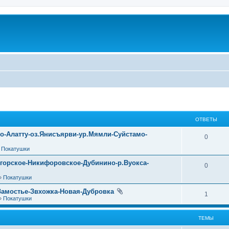
ОТВЕТЫ
уо-Алатту-оз.Янисъярви-ур.Мямли-Суйстамо-
0
»
Покатушки
огорское-Никифоровское-Дубинино-р.Вуокса-
0
»
Покатушки
Замостье-Звхожка-Новая-Дубровка
1
»
Покатушки
ТЕМЫ