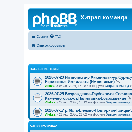
Хитрая команда
Ссылки
FAQ
Список форумов
ПОСЛЕДНИЕ ТЕМЫ
2026-07-29 Импилахти-р.Хихнийоки-ур.Сурис
Керисюрья-Импилахти (Импиниеми)
Aleksa
» 03 авг 2026, 16:10 » в форуме
Хитрая команда
2026-07-25 Возрождение-Глубокое-оз.Соснов
Каменногорск-оз.Налимовка-Возрождение
Aleksa
» 27 июл 2026, 18:12 » в форуме
Хитрая команда
2026-07-17 р.Мста-Елемно-Подгорное-Концы-
Aleksa
» 21 июл 2026, 21:02 » в форуме
Хитрая команда
ХИТРАЯ КОМАНДА