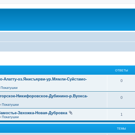
ОТВЕТЫ
уо-Алатту-оз.Янисъярви-ур.Мямли-Суйстамо-
0
»
Покатушки
огорское-Никифоровское-Дубинино-р.Вуокса-
0
»
Покатушки
Замостье-Звхожка-Новая-Дубровка
1
»
Покатушки
ТЕМЫ